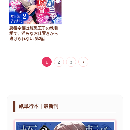
悪役令嬢は腹黒王子の執着
愛で、淫らなお仕置きから
逃げられない 第2話
1
2
3
紙単行本｜最新刊