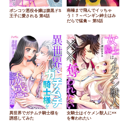
南極まで飛んでイッちゃ
ポンコツ悪役令嬢は腹黒ドS
う！？～ペンギン紳士はみ
王子に愛される 第4話
だらで猛禽～ 第5話
異世界でガチムチ騎士様を
女騎士はイケメン獣人に××
誘惑してみた
を奪われたい