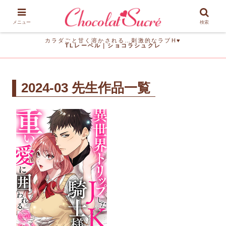
メニュー
検索
カラダごと甘く溶かされる…刺激的なラブH♥
TLレーベル｜ショコラシュクレ
2024-03 先生作品一覧