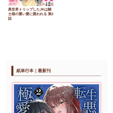
異世界トリップしたJKは騎
士様の重い愛に囲われる 第2
話
紙単行本｜最新刊