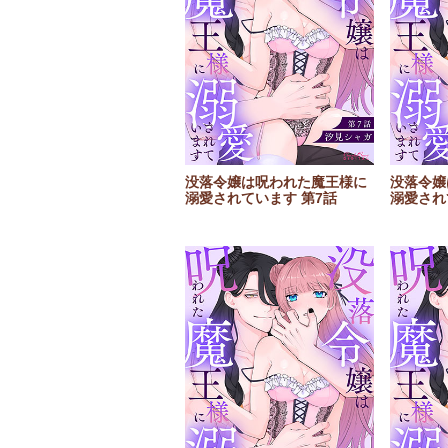
没落令嬢は呪われた魔王様に
没落令嬢
溺愛されています 第7話
溺愛され