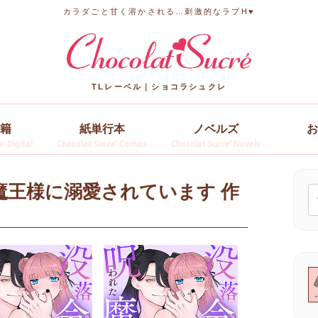
カラダごと甘く溶かされる…刺激的なラブH♥
TLレーベル｜ショコラシュクレ
籍
紙単行本
ノベルズ
お
’ Digital
Chocolat Sucre’ Comics
Chocolat Sucre’ Novels
魔王様に溺愛されています 作