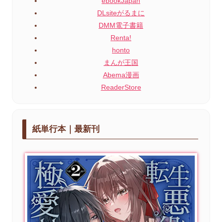
ebookJapan
DLsiteがるまに
DMM電子書籍
Renta!
honto
まんが王国
Abema漫画
ReaderStore
紙単行本｜最新刊