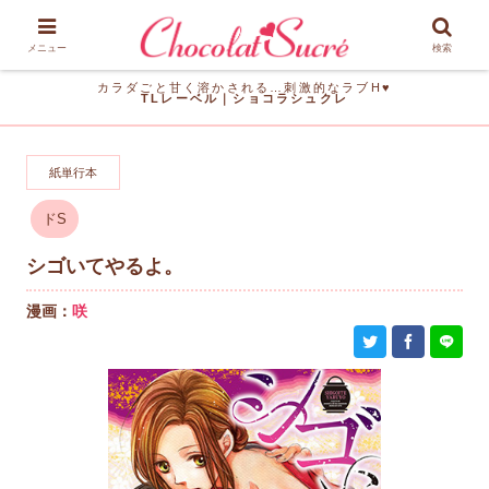
メニュー
検索
カラダごと甘く溶かされる…刺激的なラブH♥
TLレーベル｜ショコラシュクレ
紙単行本
ドS
シゴいてやるよ。
漫画：
咲