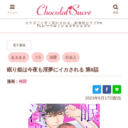
メニュー
検索
カラダごと甘く溶かされる…刺激的なラブH♥
TLレーベル｜ショコラシュクレ
電子書籍
あまあま
ドS
溺愛
社会人
眠り姫は今夜も淫夢にイカされる 第6話
漫画：
何田
2023年6月17日配信