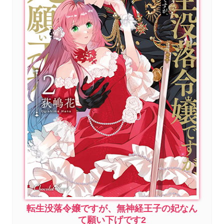
転生没落令嬢ですが、無神経王子の妃なん
て願い下げです2