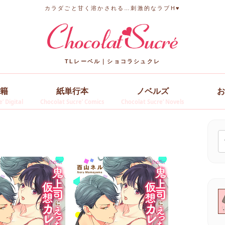
カラダごと甘く溶かされる…刺激的なラブH♥
TLレーベル｜ショコラシュクレ
籍
紙単行本
ノベルズ
お
’ Digital
Chocolat Sucre’ Comics
Chocolat Sucre’ Novels