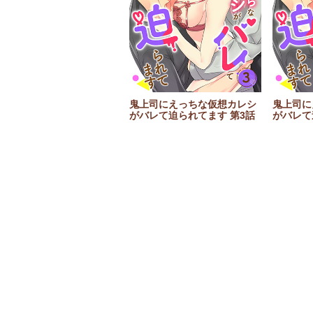
鬼上司にえっちな仮想カレシ
鬼上司に
がバレて迫られてます 第3話
がバレて