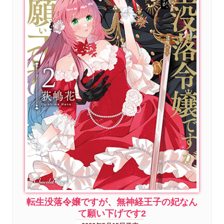
転生没落令嬢ですが、無神経王子の妃なん
て願い下げです2