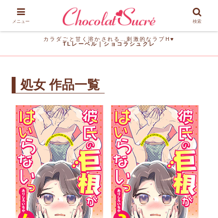
メニュー
検索
カラダごと甘く溶かされる…刺激的なラブH♥
TLレーベル｜ショコラシュクレ
処女 作品一覧