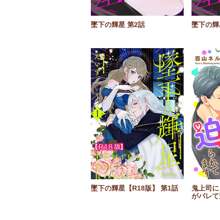
墜下の輝星 第2話
墜下の輝
墜下の輝星【R18版】 第1話
鬼上司に
がバレて