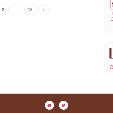
3
…
13
@