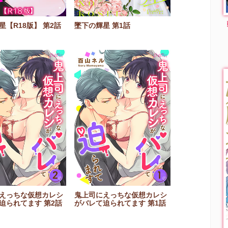
星【R18版】 第2話
墜下の輝星 第1話
えっちな仮想カレシ
鬼上司にえっちな仮想カレシ
迫られてます 第2話
がバレて迫られてます 第1話