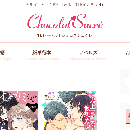
カラダごと甘く溶かされる…刺激的なラブH♥
TLレーベル｜ショコラシュクレ
籍
紙単行本
ノベルズ
お
’ Digital
Chocolat Sucre’ Comics
Chocolat Sucre’ Novels