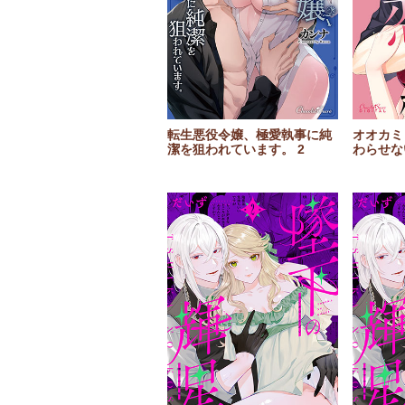
転生悪役令嬢、極愛執事に純
オオカミ
潔を狙われています。 2
わらせな